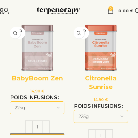
0
0,00
€
VEND
VEND
U
U
BabyBoom Zen
Citronella
Sunrise
14,90
€
POIDS INFUSIONS
14,90
€
POIDS INFUSIONS