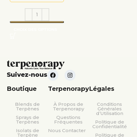
CHOIX DES OPTIONS
Suivez-nous
Boutique
Terpenorapy
Légales
Blends de
À Propos de
Conditions
Terpènes
Terpenorapy
Générales
d’Utilisation
Sprays de
Questions
Terpènes
Fréquentes
Politique de
Confidentialité
Isolats de
Nous Contacter
Terpène
Politique de