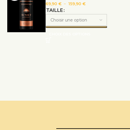
69,90
€
–
159,90
€
TAILLE
CHOIX DES OPTIONS