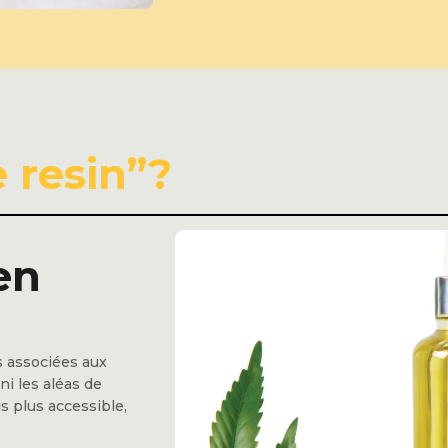
e resin”?
en
s associées aux
ni les aléas de
is plus accessible,