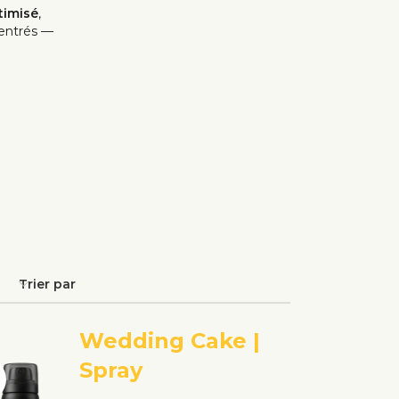
timisé
,
centrés —
Trier par
Wedding Cake |
Spray