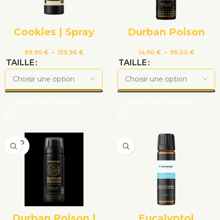
Cookies | Spray
Durban Poison
69,90
€
–
159,90
€
14,90
€
–
99,00
€
TAILLE
TAILLE
CHOIX DES OPTIONS
CHOIX DES OPTIONS
VEND
U
Durban Poison |
Eucalyptol