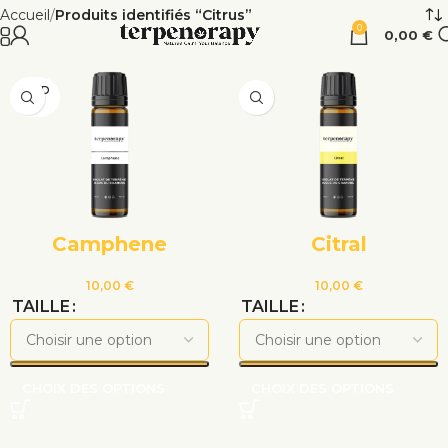
Accueil
Produits identifiés “Citrus”
0
0,00
€
VEND
U
Camphene
Citral
10,00
€
10,00
€
TAILLE
TAILLE
CHOIX DES OPTIONS
CHOIX DES OPTIONS