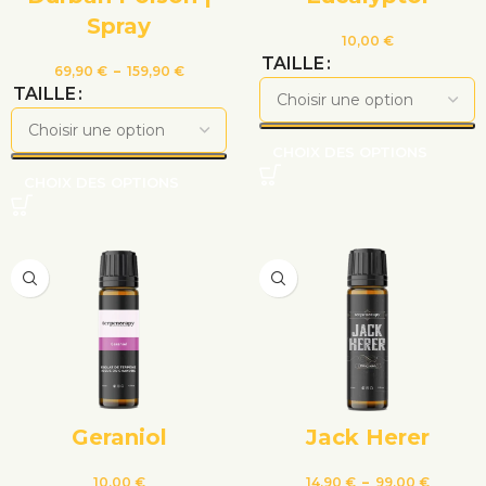
Spray
10,00
€
TAILLE
69,90
€
–
159,90
€
TAILLE
CHOIX DES OPTIONS
CHOIX DES OPTIONS
Geraniol
Jack Herer
10,00
€
14,90
€
–
99,00
€