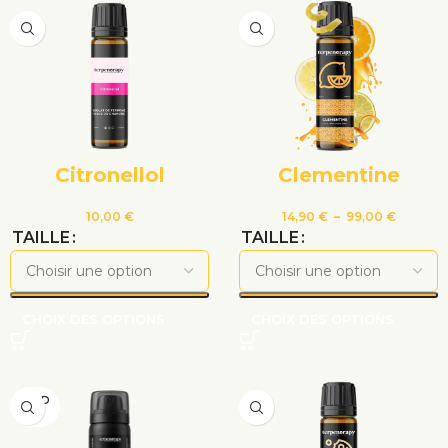
Citronellol
Clementine
10,00
€
14,90
€
–
99,00
€
TAILLE
TAILLE
CHOIX DES OPTIONS
CHOIX DES OPTIONS
VEND
U