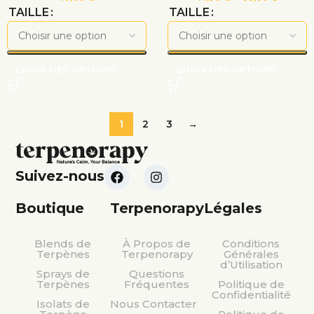
TAILLE
TAILLE
CHOIX DES OPTIONS
CHOIX DES OPTIONS
1
2
3
→
Suivez-nous
Boutique
Terpenorapy
Légales
Blends de
À Propos de
Conditions
Terpènes
Terpenorapy
Générales
d’Utilisation
Sprays de
Questions
Terpènes
Fréquentes
Politique de
Confidentialité
Isolats de
Nous Contacter