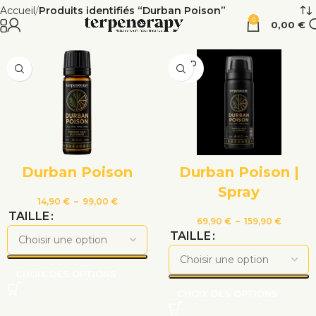
Accueil
Produits identifiés “Durban Poison”
0
0,00
€
VEND
U
Durban Poison
Durban Poison |
Spray
14,90
€
–
99,00
€
TAILLE
69,90
€
–
159,90
€
TAILLE
CHOIX DES OPTIONS
CHOIX DES OPTIONS