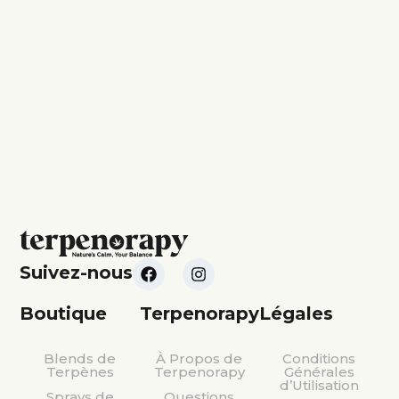
Suivez-nous
Boutique
Terpenorapy
Légales
Blends de
À Propos de
Conditions
Terpènes
Terpenorapy
Générales
d’Utilisation
Sprays de
Questions