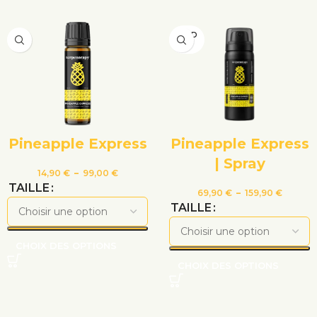
VEND
U
Pineapple Express
Pineapple Express
| Spray
14,90
€
–
99,00
€
TAILLE
69,90
€
–
159,90
€
TAILLE
CHOIX DES OPTIONS
CHOIX DES OPTIONS