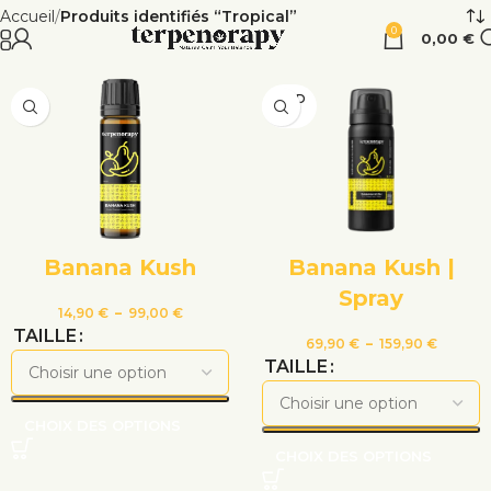
Accueil
Produits identifiés “Tropical”
0
0,00
€
VEND
U
Banana Kush
Banana Kush |
Spray
14,90
€
–
99,00
€
TAILLE
69,90
€
–
159,90
€
TAILLE
CHOIX DES OPTIONS
CHOIX DES OPTIONS