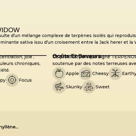
WIDOW
te d’un mélange complexe de terpènes isolés qui reproduise
inante sativa issu d’un croisement entre la Jack herer et la
Goûts Et Saveurs
ntration, joie ,
Ce profil terpénique signé TERPENO
douleurs chroniques,
soutenue par des notes terreuses ave
iété.
Apple
Cheesy
Earth
py
Focus
Skunky
Sweet
llène...