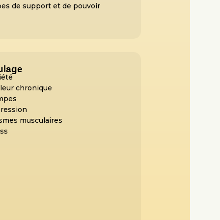
ypes de support et de pouvoir
ulage
iété
leur chronique
mpes
ression
smes musculaires
ess