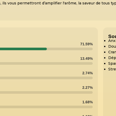
 ils vous permettront d’amplifier l'arôme, la saveur de tous t
So
Anx
71.59%
Dou
Cra
Dép
13.49%
Spa
Str
2.74%
2.27%
1.68%