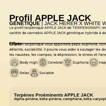
Profil APPLE JACK
GÉNÉTIQUE
| JACK HERER X WHITE 
Le profil terpénique APPLE JACK de TERPENORAPY, résul
variété de cannabis APPLE JACK génétique hybride à dom
Effets
Ce profil terpénique vous apportera peps, euphorie, conce
détente, sociabilité. il pourra vous aider à soulager les 
les nausées, les crampes, la dépression, le stress et l'anx
Body High
Cerebral
Euphoria
Hap
Relax
Sociable
Terpènes Proéminents APPLE JACK
Alpha-pinène, béta-pinène, camphène, béta-caryophy