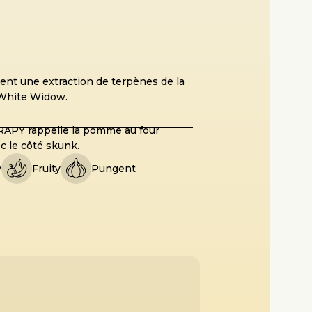
nt une extraction de terpènes de la
 White Widow.
RAPY rappelle la pomme au four
c le côté skunk.
y
Fruity
Pungent