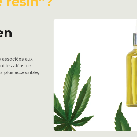
e resin”?
en
s associées aux
ni les aléas de
is plus accessible,