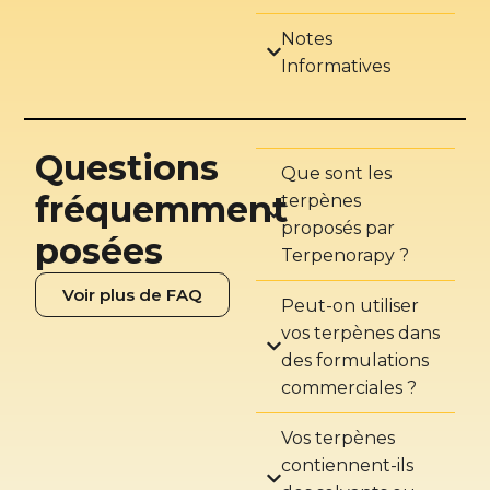
Notes
Informatives
Questions
Que sont les
fréquemment
terpènes
proposés par
posées
Terpenorapy ?
Voir plus de FAQ
Peut-on utiliser
vos terpènes dans
des formulations
commerciales ?
Vos terpènes
contiennent-ils