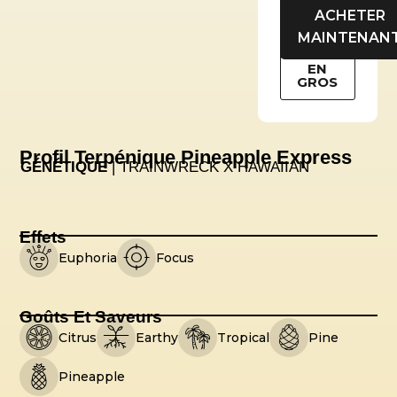
ACHETER
MAINTENAN
EN
GROS
Profil Terpénique Pineapple Express
GÉNÉTIQUE
| TRAINWRECK X HAWAIIAN
Effets
Euphoria
Focus
Goûts Et Saveurs
Citrus
Earthy
Tropical
Pine
Pineapple