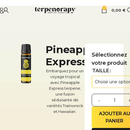
0
0,00
€
Pineapple
Sélectionnez
Express
votre produit
TAILLE
Embarquez pour un
voyage tropical
avec Pineapple
Express terpene,
une fusion
séduisante de
variétés Trainwreck
et Hawaiian.
AJOUTER A
PANIER