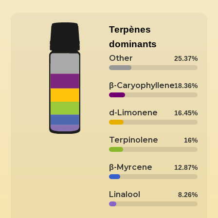
Terpènes
dominants
Other
25.37%
β-Caryophyllene
18.36%
d-Limonene
16.45%
Terpinolene
16%
β-Myrcene
12.87%
Linalool
8.26%