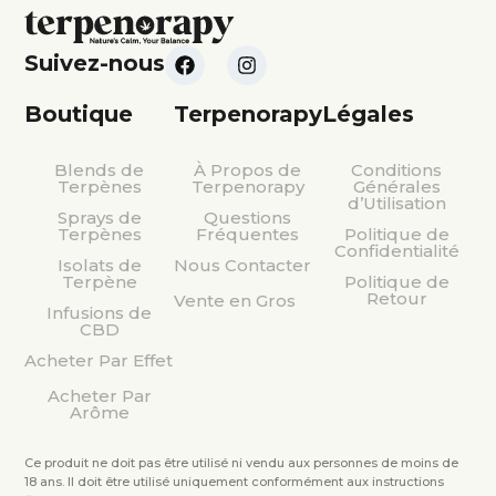
Suivez-nous
Boutique
Terpenorapy
Légales
Blends de
À Propos de
Conditions
Terpènes
Terpenorapy
Générales
d’Utilisation
Sprays de
Questions
Terpènes
Fréquentes
Politique de
Confidentialité
Isolats de
Nous Contacter
Terpène
Politique de
Retour
Vente en Gros
Infusions de
CBD
Acheter Par Effet
Acheter Par
Arôme
Ce produit ne doit pas être utilisé ni vendu aux personnes de moins de
18 ans. Il doit être utilisé uniquement conformément aux instructions