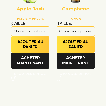
Apple Jack
Camphene
14,90
€
–
99,00
€
10,00
€
TAILLE
TAILLE
T
AJOUTER AU
AJOUTER AU
PANIER
PANIER
ACHETER
ACHETER
MAINTENANT
MAINTENANT
CHOIX DES OPTIONS
CHOIX DES OPTIONS