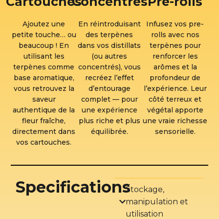
Cartouches
Concentrés
Pre-rolls
Ajoutez une
En réintroduisant
Infusez vos pre-
petite touche… ou
des terpènes
rolls avec nos
beaucoup ! En
dans vos distillats
terpènes pour
utilisant les
(ou autres
renforcer les
terpènes comme
concentrés), vous
arômes et la
base aromatique,
recréez l’effet
profondeur de
vous retrouvez la
d’entourage
l’expérience. Leur
saveur
complet — pour
côté terreux et
authentique de la
une expérience
végétal apporte
fleur fraîche,
plus riche et plus
une vraie richesse
directement dans
équilibrée.
sensorielle.
vos cartouches.
Specifications
Stockage,
manipulation et
utilisation