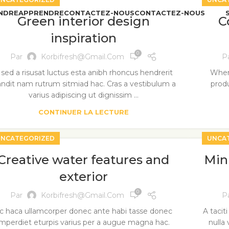
NDRE
APPRENDRE
CONTACTEZ-NOUS
CONTACTEZ-NOUS
Green interior design
C
inspiration
0
Par
Korbifresh@gmail.com
P
 sed a risusat luctus esta anibh rhoncus hendrerit
When 
andit nam rutrum sitmiad hac. Cras a vestibulum a
produ
varius adipiscing ut dignissim ...
CONTINUER LA LECTURE
NCATEGORIZED
UNCA
Creative water features and
Min
exterior
0
Par
Korbifresh@gmail.com
P
c haca ullamcorper donec ante habi tasse donec
A tacit
imperdiet eturpis varius per a augue magna hac.
nulla