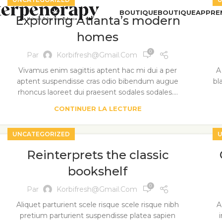
BOUTIQUE
BOUTIQUE
APPRE
Exploring Atlanta’s modern
homes
0
Par
Korbifresh@gmail.com
Vivamus enim sagittis aptent hac mi dui a per
A
aptent suspendisse cras odio bibendum augue
bl
rhoncus laoreet dui praesent sodales sodales....
CONTINUER LA LECTURE
UNCATEGORIZED
U
Reinterprets the classic
bookshelf
0
Par
Korbifresh@gmail.com
Aliquet parturient scele risque scele risque nibh
A
pretium parturient suspendisse platea sapien