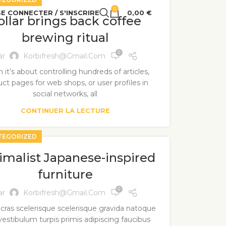
0
SE CONNECTER / S'INSCRIRE
0,00
€
ollar brings back coffee
brewing ritual
0
ar
Korbifresh@gmail.com
it’s about controlling hundreds of articles,
ct pages for web shops, or user profiles in
social networks, all
CONTINUER LA LECTURE
TEGORIZED
imalist Japanese-inspired
furniture
0
ar
Korbifresh@gmail.com
i cras scelerisque scelerisque gravida natoque
 vestibulum turpis primis adipiscing faucibus