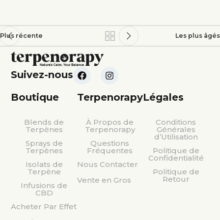
Plus récente
Les plus âgés
Suivez-nous
Boutique
Terpenorapy
Légales
Blends de
À Propos de
Conditions
Terpènes
Terpenorapy
Générales
d’Utilisation
Sprays de
Questions
Terpènes
Fréquentes
Politique de
Confidentialité
Isolats de
Nous Contacter
Terpène
Politique de
Retour
Vente en Gros
Infusions de
CBD
Acheter Par Effet