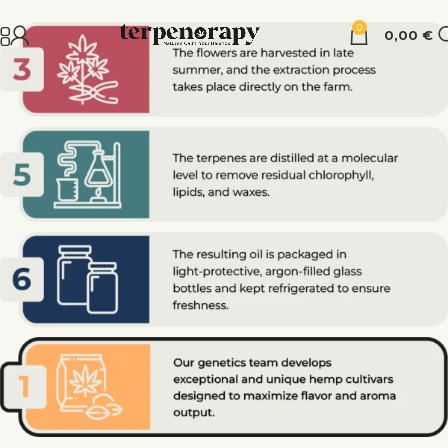
0
0,00
€