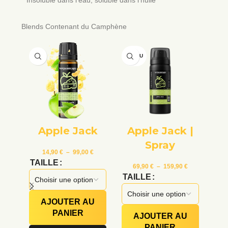
Insoluble dans l’eau, soluble dans l’huile
Blends Contenant du Camphène
VENDU
VE
Apple Jack
Apple Jack |
Spray
14,90
€
–
99,00
€
TAILLE
69,90
€
–
159,90
€
TAILLE
PO
AJOUTER AU
PANIER
AJOUTER AU
PANIER