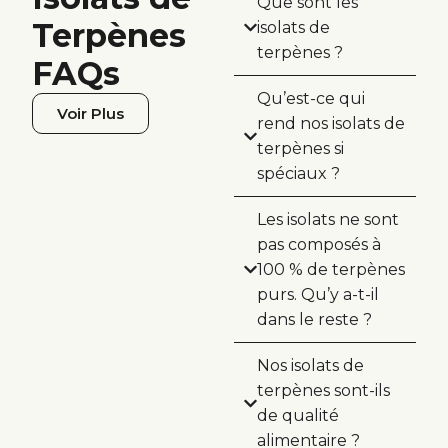
Que sont les
Terpènes
isolats de
terpènes ?
FAQs
Qu’est-ce qui
Voir Plus
rend nos isolats de
terpènes si
spéciaux ?
Les isolats ne sont
pas composés à
100 % de terpènes
purs. Qu’y a-t-il
dans le reste ?
Nos isolats de
terpènes sont-ils
de qualité
alimentaire ?