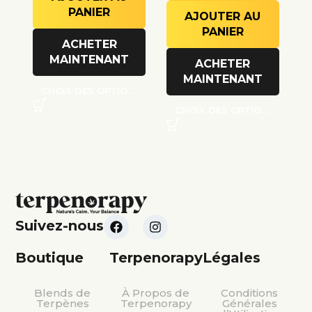
PANIER
AJOUTER AU
PANIER
ACHETER
MAINTENANT
ACHETER
MAINTENANT
CHOIX DES OPTIONS
CHOIX DES OPTIONS
Suivez-nous
Boutique
Terpenorapy
Légales
Blends de
À Propos de
Conditions
Terpènes
Terpenorapy
Générales