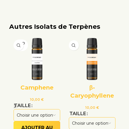
Autres Isolats de Terpènes
VEND
U
Camphene
β-
Caryophyllene
10,00
€
TAILLE
T
10,00
€
TAILLE
AJOUTER AU