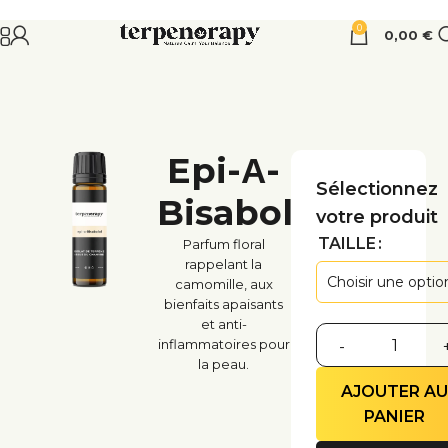
0
0,00
€
Epi-Α-
Sélectionnez
Bisabolol
votre produit
TAILLE
Parfum floral
rappelant la
camomille, aux
bienfaits apaisants
et anti-
inflammatoires pour
la peau.
AJOUTER A
PANIER