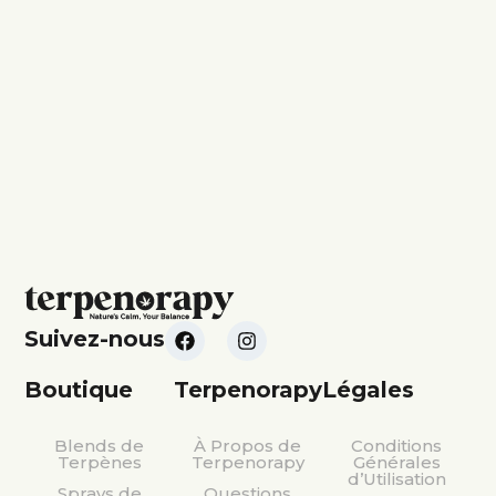
Suivez-nous
Boutique
Terpenorapy
Légales
Blends de
À Propos de
Conditions
Terpènes
Terpenorapy
Générales
d’Utilisation
Sprays de
Questions